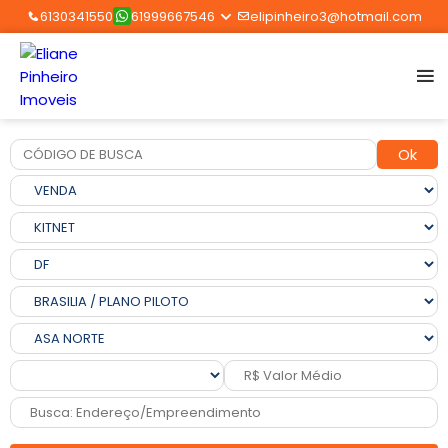
6130341550
61999667546
elipinheiro3@hotmail.com
Ok