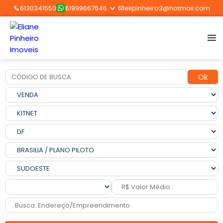
6130341550
61999667546
elipinheiro3@hotmail.com
Ok