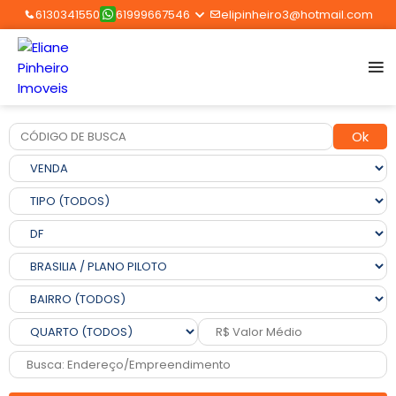
6130341550
61999667546
elipinheiro3@hotmail.com
Ok