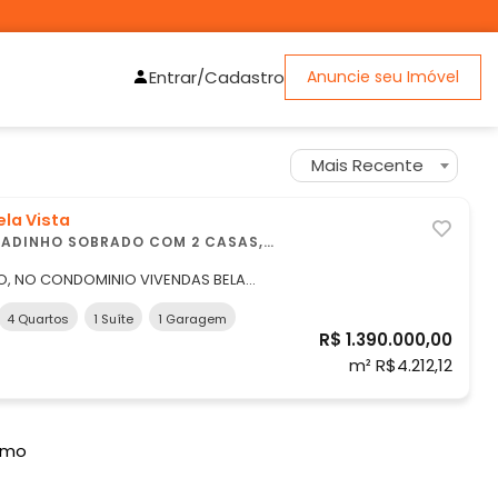
Entrar/Cadastro
Anuncie seu Imóvel
Mais Recente
la Vista
COM 2 CASAS,
URADA!
, NO CONDOMINIO VIVENDAS BELA
 M2, NO CONJUNTO R, ESCRITURADA,
4 Quartos
1 Suíte
1 Garagem
R$ 1.390.000,00
L COM FRUTIFERAS, COM AS SEGUINTES
m² R$4.212,12
DAS CASAS: CASA 01: pri
imo