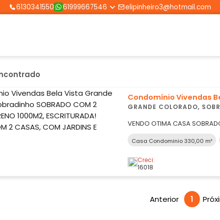
6130341550
61999667546
elipinheiro3@hotmail.com
encontrado
Condomínio Vivendas Be
GRANDE COLORADO, SOBRADINHO SOBRADO 
TERRENO 1000M2, ESCRIT
VENDO OTIMA CASA SOBRADO
VISTA, COM TERRENO DE 1000
Casa Condominio 330,00 m²
COMPOSTO POR 02 CASAS. VENHA CONHECER ESTE IMÓVEL E SE
APAIXONAR PELA PAZ, QUINTA
Creci:
DESCRIÇÕES 
16018
Anterior
1
Próx