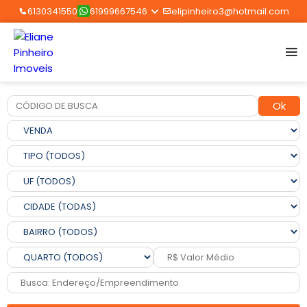
6130341550
61999667546
elipinheiro3@hotmail.com
Ok