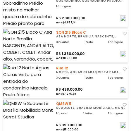
SOBRADINHO, SOBRADINHO PRÉDIO
MISTO NA MELHOR QUADRA DE
SOBRADINHO
1 Garagem
R$ 2.380.000,00
m² R$4.857,14
SQN 215 Bloco C
ASA NORTE, BRASÍLIA NASCENTE,
ANDAR ALTO, COBERT. COLET.
3 Quartos
1 Suíte
1 Garagem
R$ 1.380.000,00
m² R$11.500,00
Rua 12
NORTE, ÁGUAS CLARAS VISTA PARA
ENTRADA DO CONDOMÍNIO , MARCELO
PAULO
3 Quartos
1 Suíte
1 Garagem
R$ 498.000,00
m² R$7.275,38
QMSW 5
SUDOESTE, BRASÍLIA MOBÍLIADA, MONT
SERRAT STUDIOS
1 Quarto
1 Suíte
1 Garagem
R$ 390.000,00
m² R$15.000,00