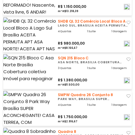
R$ 1.150.000,00
m² R$13.218,39
SHDB QL 32 Comércio Local Bloco A
LAGO SUL, BRASÍLIA ACEITA PERMUTA
APT ASA NORTE!
4 Quartos
1 Suíte
1 Garagem
R$ 980.000,00
m² R$8.166,67
SQN 215 Bloco C
ASA NORTE, BRASÍLIA COBERTURA
COLETIVA
3 Quartos
1 Suíte
1 Garagem
R$ 1.380.000,00
m² R$11.500,00
SMPW Quadra 26 Conjunto 8
PARK WAY, BRASÍLIA SUPER
ACONCHEGANTE!
4 Quartos
1 Suíte
1 Garagem
R$ 1.750.000,00
m² R$2.916,67
Quadra 8