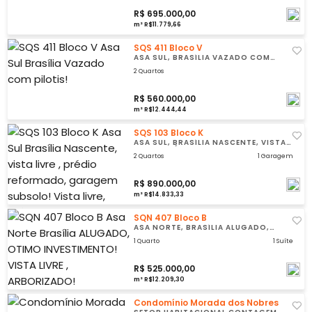
R$ 695.000,00
m² R$11.779,66
SQS 411 Bloco V
ASA SUL, BRASÍLIA VAZADO COM
PILOTIS!
2 Quartos
R$ 560.000,00
m² R$12.444,44
SQS 103 Bloco K
ASA SUL, BRASÍLIA NASCENTE, VISTA
LIVRE , PRÉDIO REFORMADO, GARAGEM
SUBSOLO!
2 Quartos
1 Garagem
R$ 890.000,00
m² R$14.833,33
SQN 407 Bloco B
ASA NORTE, BRASÍLIA ALUGADO,
OTIMO INVESTIMENTO!
1 Quarto
1 Suíte
R$ 525.000,00
m² R$12.209,30
Condomínio Morada dos Nobres