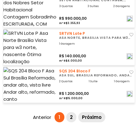
SETOR HABITACIONAL CONTAGEM,
SOBRADINHO ESCRITURADA, COM
HABITE-SE, DESOCUPADA!
3 Quartos
3 Suítes
2 Garagens
R$ 990.000,00
m² R$3.355,93
SRTVN Lote P
ASA NORTE, BRASÍLIA VISTA PARA W3
NORTE, NASCENTE
1 Garagem
R$ 140.000,00
m² R$4.000,00
SQS 204 Bloco F
ASA SUL, BRASÍLIA REFORMADO, ANDAR
ALTO, VISTA LIVRE
2 Quartos
1 Suíte
1 Garagem
R$ 1.200.000,00
m² R$15.000,00
Anterior
1
2
Próximo