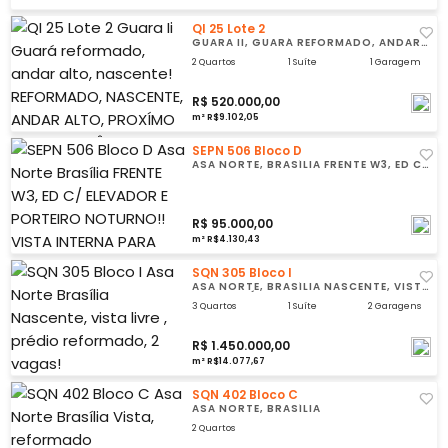
QI 25 Lote 2
GUARA II, GUARÁ REFORMADO, ANDAR
ALTO, NASCENTE!
2 Quartos
1 Suíte
1 Garagem
R$ 520.000,00
m² R$9.102,05
SEPN 506 Bloco D
ASA NORTE, BRASÍLIA FRENTE W3, ED C/
ELEVADOR E PORTEIRO NOTURNO!!
R$ 95.000,00
m² R$4.130,43
SQN 305 Bloco I
ASA NORTE, BRASÍLIA NASCENTE, VISTA
LIVRE , PRÉDIO REFORMADO, 2 VAGAS!
3 Quartos
1 Suíte
2 Garagens
R$ 1.450.000,00
m² R$14.077,67
SQN 402 Bloco C
ASA NORTE, BRASÍLIA
2 Quartos