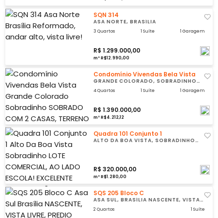
SQN 314
ASA NORTE, BRASÍLIA
3 Quartos
1 Suíte
1 Garagem
R$ 1.299.000,00
m² R$12.990,00
Condomínio Vivendas Bela Vista
GRANDE COLORADO, SOBRADINHO
SOBRADO COM 2 CASAS, TERRENO
1000M2, ESCRITURADA!
4 Quartos
1 Suíte
1 Garagem
R$ 1.390.000,00
m² R$4.212,12
Quadra 101 Conjunto 1
ALTO DA BOA VISTA, SOBRADINHO
LOTE COMERCIAL, AO LADO ESCOLA!
R$ 320.000,00
m² R$1.280,00
SQS 205 Bloco C
ASA SUL, BRASÍLIA NASCENTE, VISTA
LIVRE, PREDIO REFORMADO!
2 Quartos
1 Suíte