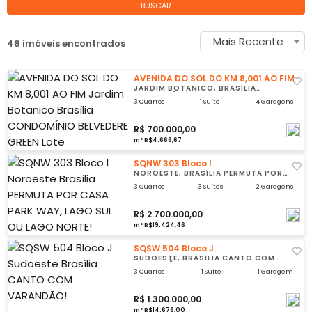
BUSCAR
Mais Recente
48 imóveis encontrados
AVENIDA DO SOL DO KM 8,001 AO FIM
JARDIM BOTANICO, BRASÍLIA
CONDOMÍNIO BELVEDERE GREEN
3 Quartos
1 Suíte
4 Garagens
R$ 700.000,00
m² R$4.666,67
SQNW 303 Bloco I
NOROESTE, BRASÍLIA PERMUTA POR
CASA PARK WAY, LAGO SUL OU LAGO
NORTE!
3 Quartos
3 Suítes
2 Garagens
R$ 2.700.000,00
m² R$19.424,46
SQSW 504 Bloco J
SUDOESTE, BRASÍLIA CANTO COM
VARANDÃO!
3 Quartos
1 Suíte
1 Garagem
R$ 1.300.000,00
m² R$14.676,00