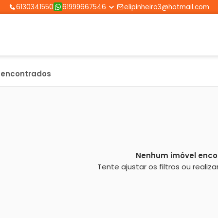
6130341550
61999667546
elipinheiro3@hotmail.com
s encontrados
Nenhum imóvel enco
Tente ajustar os filtros ou reali