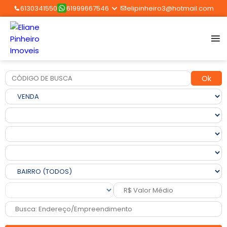
6130341550
61999667546
elipinheiro3@hotmail.com
Ok