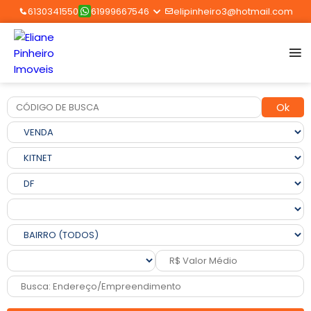
6130341550
61999667546
elipinheiro3@hotmail.com
Ok